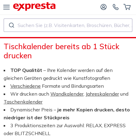
Suchen Sie (z.B. Visitenkarten, Broschüren, Bücher, ...)
ALLE PRODUKTE
FÜR VERLAGE UND AUTOREN
Tischkalender bereits ab 1 Stück
R BUCHVERLAGE
Druck
drucken
R SELF‑PUBLISHER
Druck und Bindung
TOP Qualität
– Ihre Kalender werden auf den
gleichen Geräten gedruckt wie Kunstfotografien
CHDRUCK
Aufkleber und Etiketten
Verschiedene
Formate und Bindungsarten
Wir drucken auch
Wandkalender
,
Jahreskalender
und
Taschenkalender
Kalender
Dynamischer Preis –
je mehr Kopien drucken, desto
niedriger ist der Stückpreis
Stempel herstellen
3 Produktionszeiten zur Auswahl: RELAX, EXPRESS
oder BLITZSCHNELL