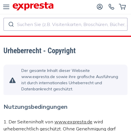
Suchen Sie (z.B. Visitenkarten, Broschüren, Bücher, ...)
ALLE PRODUKTE
FÜR VERLAGE UND AUTOREN
R BUCHVERLAGE
Druck
Urheberrecht - Copyright
R SELF‑PUBLISHER
Druck und Bindung
Der gesamte Inhalt dieser Webseite
www.expresta.de sowie ihre grafische Ausführung
CHDRUCK
Aufkleber und Etiketten
ist durch internationales Urheberrecht und
Datenbankrecht geschützt.
Kalender
Nutzungsbedingungen
Stempel herstellen
1. Der Seiteninhalt von
www.expresta.de
wird
urheberrechtlich geschützt. Ohne Genehmigung darf