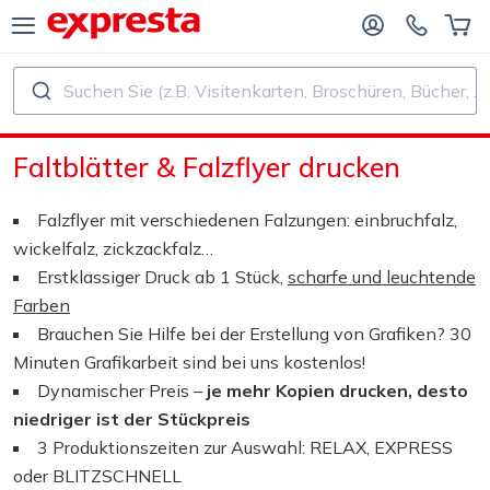
Suchen Sie (z.B. Visitenkarten, Broschüren, Bücher, ...)
ALLE PRODUKTE
FÜR VERLAGE UND AUTOREN
Faltblätter & Falzflyer drucken
R BUCHVERLAGE
Druck
Falzflyer mit verschiedenen Falzungen: einbruchfalz,
R SELF‑PUBLISHER
Druck und Bindung
wickelfalz, zickzackfalz…
Erstklassiger Druck ab 1 Stück,
scharfe und leuchtende
CHDRUCK
Aufkleber und Etiketten
Farben
Brauchen Sie Hilfe bei der Erstellung von Grafiken? 30
Minuten Grafikarbeit sind bei uns kostenlos!
Kalender
Dynamischer Preis –
je mehr Kopien drucken, desto
niedriger ist der Stückpreis
Stempel herstellen
3 Produktionszeiten zur Auswahl: RELAX, EXPRESS
oder BLITZSCHNELL