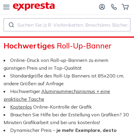
Suchen Sie (z.B. Visitenkarten, Broschüren, Bücher, ...)
ALLE PRODUKTE
FÜR VERLAGE UND AUTOREN
Hochwertiges
Roll-Up-Banner
R BUCHVERLAGE
Druck
Online-Druck von Roll-up-Bannern zu einem
R SELF‑PUBLISHER
Druck und Bindung
günstigen Preis und in Top-Qualität
Standardgröße des Roll-Up Banners ist 85x200 cm,
CHDRUCK
Aufkleber und Etiketten
andere Größen auf Anfrage
Hochwertiger
Aluminiummechanismus + eine
praktische Tasche
Kalender
Kostenlos
Online-Kontrolle der Grafik
Brauchen Sie Hilfe bei der Erstellung von Grafiken? 30
Stempel herstellen
Minuten Grafikarbeit sind bei uns kostenlos!
Dynamischer Preis –
je mehr Exemplare, desto