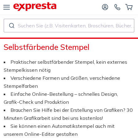
Suchen Sie (z.B. Visitenkarten, Broschüren, Bücher, ...)
ALLE PRODUKTE
FÜR VERLAGE UND AUTOREN
Selbstfärbende Stempel
R BUCHVERLAGE
Druck
Praktischer selbstfärbender Stempel, kein externes
R SELF‑PUBLISHER
Druck und Bindung
Stempelkissen nötig
Verschiedene Formen und Größen, verschiedene
CHDRUCK
Aufkleber und Etiketten
Stempelfarben
Einfache Online-Bestellung – schnelles Design,
Grafik-Check und Produktion
Kalender
Brauchen Sie Hilfe bei der Erstellung von Grafiken? 30
Minuten Grafikarbeit sind bei uns kostenlos!
Stempel herstellen
Sie können einen Automatikstempel auch mit
unserem Online-Editor gestalten