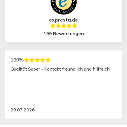
expresta.de
199 Bewertungen
0%
100%
ität Super - Kontakt freundlich und hilfreich
Sehr be
dass ei
Sehr ne
toll ge
07.2026
29.07.