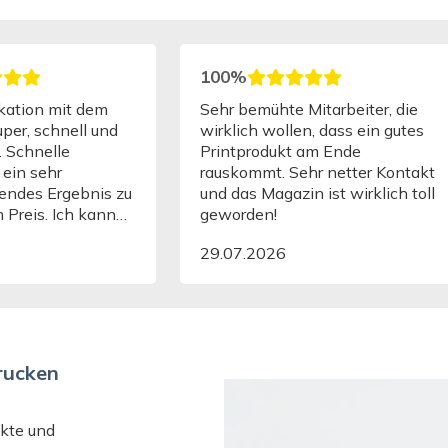
100%
ation mit dem
Sehr bemühte Mitarbeiter, die
super, schnell und
wirklich wollen, dass ein gutes
. Schnelle
Printprodukt am Ende
 ein sehr
rauskommt. Sehr netter Kontakt
lendes Ergebnis zu
und das Magazin ist wirklich toll
m Preis. Ich kann
geworden!
k bei expresta
29.07.2026
nkt
len.
drucken
ukte und