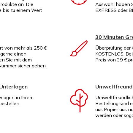
rodukte an. Die
Auswahl haben S
te bis zu einem Wert
EXPRESS oder B
30 Minuten G
rt von mehr als 250 €
Überprüfung der G
 gerne einen
KOSTENLOS. Bei I
en Sie mit dem
Preis von 39 € p
Nummer sicher gehen.
 Unterlagen
Umweltfreundl
erlagen in Ihrem
Umweltfreundlich
estellen.
Bestellung sind e
aus Papier aus na
werden oder soga