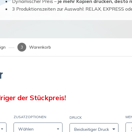
Dynamischer Preis –
je mehr Kopien drucken, desto n
3 Produktionszeiten zur Auswahl: RELAX, EXPRESS o
ign
Warenkorb
r
riger der Stückpreis!
ZUSATZOPTIONEN
ME
DRUCK
(0,11 mm / 150 g/m²)
Wählen
Beidseitiger Druck