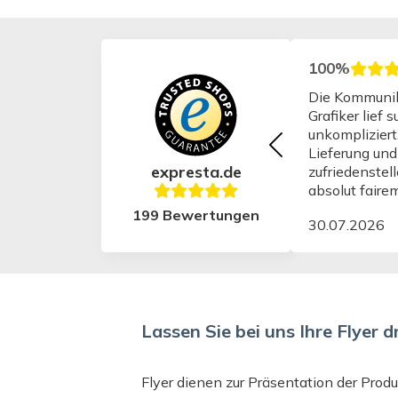
100%
Die Kommunik
Grafiker lief 
unkompliziert
Lieferung und
expresta.de
zufriedenstel
absolut faire
den Buchdruc
199 Bewertungen
30.07.2026
uneingeschrä
weiterempfeh
Lassen Sie bei uns Ihre Flyer 
Flyer dienen zur Präsentation der Prod