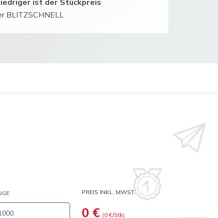
iedriger ist der Stückpreis
der BLITZSCHNELL
PREIS INKL. MWST.
NGE
0
€
(
0
€/Stk)