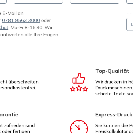
LIE
e E-Mail an
r
0781 9563 3000
oder
Chat
, Mo-Fr 8-16:30. Wir
eantworten alle Ihre Fragen.
Top-Qualität
icht überschreiten,
Wir drucken in h
ersandkostenfrei.
Druckmaschinen. 
scharfe Texte so
arantie
Express-Druck
ht zufrieden sind,
Sie können die P
k oder fertigen
Preiskalkulator o