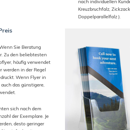
nach individuellen Kund
Kreuzbruchfalz, Zickzac
Doppelparallelfalz ).
Preis
e. Wenn Sie Beratung
r. Zu den beliebtesten
bflyer, häufig verwendet
er werden in der Regel
druckt. Wenn Flyer in
 auch das günstigere,
wendet.
chten sich nach dem
nzahl der Exemplare. Je
rden, desto geringer