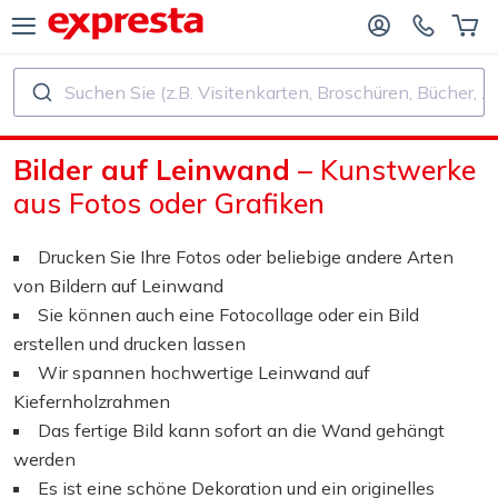
Suchen Sie (z.B. Visitenkarten, Broschüren, Bücher, ...)
ALLE PRODUKTE
FÜR VERLAGE UND AUTOREN
Bilder auf Leinwand
– Kunstwerke
R BUCHVERLAGE
Druck
aus Fotos oder Grafiken
R SELF‑PUBLISHER
Druck und Bindung
Drucken Sie Ihre Fotos oder beliebige andere Arten
von Bildern auf Leinwand
CHDRUCK
Aufkleber und Etiketten
Sie können auch eine Fotocollage oder ein Bild
erstellen und drucken lassen
Wir spannen hochwertige Leinwand auf
Kalender
Kiefernholzrahmen
Das fertige Bild kann sofort an die Wand gehängt
Stempel herstellen
werden
Es ist eine schöne Dekoration und ein originelles